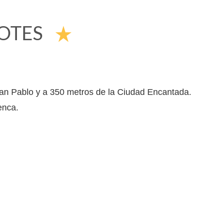
OTES
star_rate
an Pablo y a 350 metros de la Ciudad Encantada.
enca.