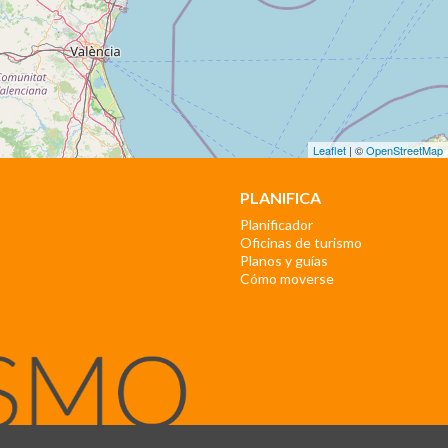
Leaflet
| ©
OpenStreetMap
PLANIFICA
Planificador
Oficinas de turismo
Planos y guías
Cómo moverse