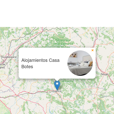
×
Alojamientos Casa
Botes