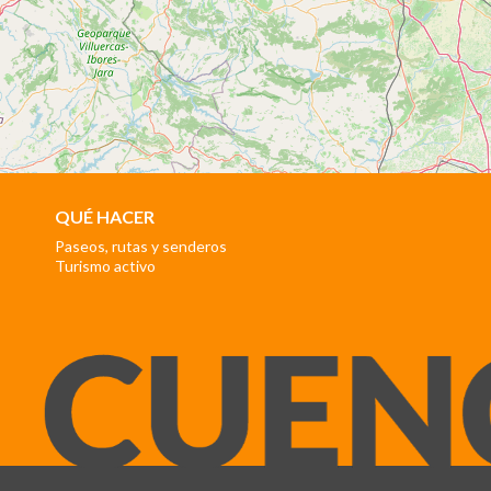
QUÉ HACER
Paseos, rutas y senderos
Turismo activo