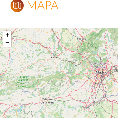
MAPA
+
−