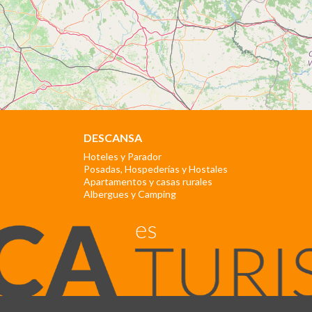
DESCANSA
Hoteles y Parador
Posadas, Hospederías y Hostales
Apartamentos y casas rurales
Albergues y Camping