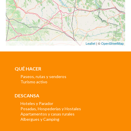
Leaflet
| ©
OpenStreetMap
QUÉ HACER
Paseos, rutas y senderos
Turismo activo
DESCANSA
Hoteles y Parador
Posadas, Hospederías y Hostales
Apartamentos y casas rurales
Albergues y Camping