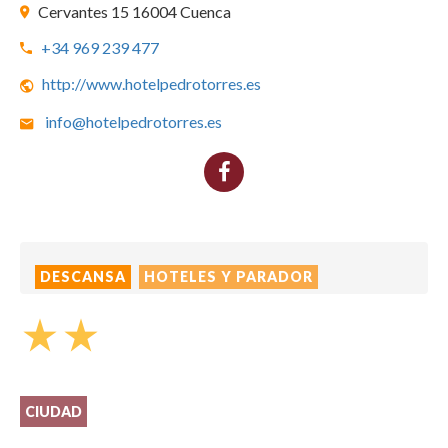
Cervantes 15 16004 Cuenca
+34 969 239 477
http://www.hotelpedrotorres.es
info@hotelpedrotorres.es
DESCANSA
HOTELES Y PARADOR
star_rate
star_rate
CIUDAD