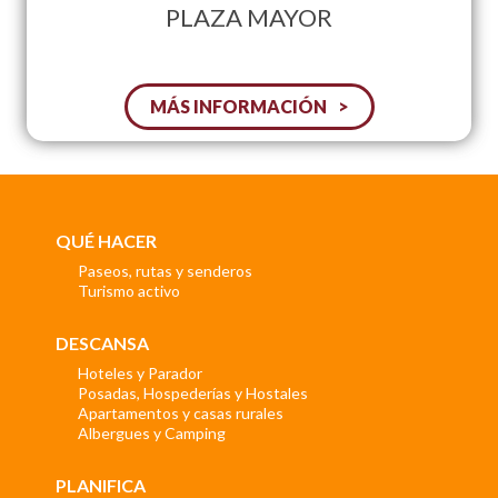
PLAZA MAYOR
MÁS INFORMACIÓN
QUÉ HACER
Paseos, rutas y senderos
Turismo activo
DESCANSA
Hoteles y Parador
Posadas, Hospederías y Hostales
Apartamentos y casas rurales
Albergues y Camping
PLANIFICA