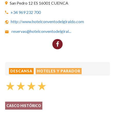
San Pedro 12 ES 16001 CUENCA
+34 969 232 700
http://www.hotelconventodelgiraldo.com
reservas@hotelconventodelgiral
...
DESCANSA
HOTELES Y PARADOR
star_rate
star_rate
star_rate
star_rate
CASCO HISTÓRICO