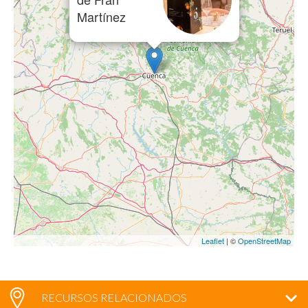
Martínez
Leaflet
| ©
OpenStreetMap
RECURSOS RELACIONADOS